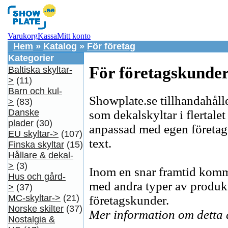
Varukorg
Kassa
Mitt konto
Hem
»
Katalog
»
För företag
Kategorier
För företagskunde
Baltiska skyltar-
>
(11)
Barn och kul-
Showplate.se tillhandahåll
>
(83)
Danske
som dekalskyltar i flertale
plader
(30)
anpassad med egen företagst
EU skyltar->
(107)
text.
Finska skyltar
(15)
Hållare & dekal-
>
(3)
Inom en snar framtid komme
Hus och gård-
med andra typer av produkt
>
(37)
MC-skyltar->
(21)
företagskunder.
Norske skilter
(37)
Mer information om detta åt
Nostalgia &