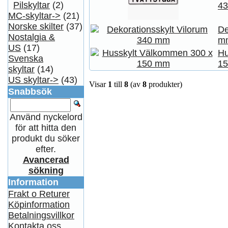
Pilskyltar
(2)
4
MC-skyltar->
(21)
Norske skilter
(37)
De
Nostalgia &
m
US
(17)
Hu
Svenska
1
skyltar
(14)
US skyltar->
(43)
Visar
1
till
8
(av
8
produkter)
Snabbsök
Använd nyckelord
för att hitta den
produkt du söker
efter.
Avancerad
sökning
Information
Frakt o Returer
Köpinformation
Betalningsvillkor
Kontakta oss