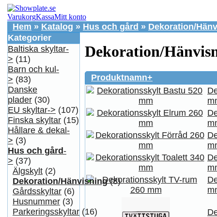
Varukorg
Kassa
Mitt konto
Hem
»
Katalog
»
Hus och gård
»
Dekoration/Hänv
Kategorier
Dekoration/Hänvis
Baltiska skyltar-
>
(11)
Barn och kul-
Produktnamn+
>
(83)
Danske
De
plader
(30)
m
EU skyltar->
(107)
De
Finska skyltar
(15)
m
Hållare & dekal-
De
>
(3)
m
Hus och gård
-
De
>
(37)
m
Älgskylt
(2)
De
Dekoration/Hänvisning
(8)
m
Gårdsskyltar
(6)
Husnummer
(3)
Parkeringsskyltar
(16)
De