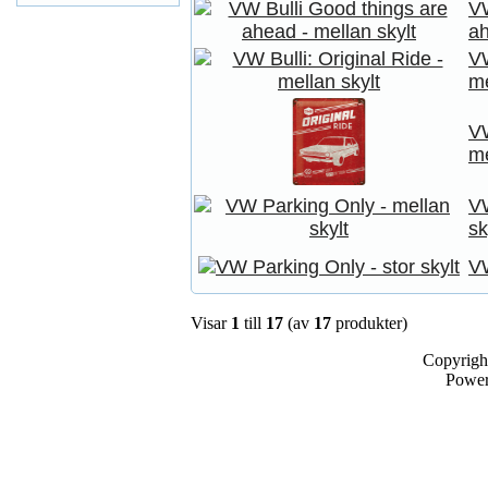
VW
ah
VW
me
VW
me
VW
sk
VW
Visar
1
till
17
(av
17
produkter)
Copyrigh
Powe