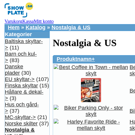
Varukorg
Kassa
Mitt konto
Hem
»
Katalog
»
Nostalgia & US
Kategorier
Nostalgia & US
Baltiska skyltar-
>
(11)
Barn och kul-
Produktnamn+
>
(83)
Danske
Be
plader
(30)
sk
EU skyltar->
(107)
Finska skyltar
(15)
Be
Hållare & dekal-
>
(3)
Hus och gård-
Bi
>
(37)
MC-skyltar->
(21)
Ha
Norske skilter
(37)
sk
Nostalgia &