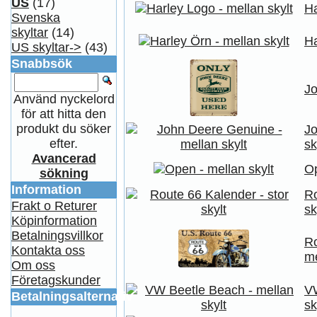
US
(17)
Ha
Svenska
skyltar
(14)
Ha
US skyltar->
(43)
Snabbsök
Jo
Använd nyckelord
för att hitta den
produkt du söker
Jo
efter.
sk
Avancerad
Op
sökning
Information
Ro
Frakt o Returer
sk
Köpinformation
Betalningsvillkor
Ro
Kontakta oss
me
Om oss
Företagskunder
VW
Betalningsalternativ
sk