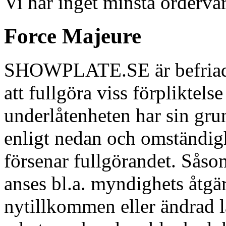
Vi har inget minsta ordervä
Force Majeure
SHOWPLATE.SE är befriad f
att fullgöra viss förpliktelse
underlåtenheten har sin gru
enligt nedan och omständigh
försenar fullgörandet. Såso
anses bl.a. myndighets åtgär
nytillkommen eller ändrad la