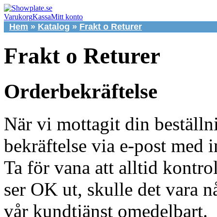
Varukorg
Kassa
Mitt konto
Hem
»
Katalog
»
Frakt o Returer
Frakt o Returer
Orderbekräftelse
När vi mottagit din beställn
bekräftelse via e-post med 
Ta för vana att alltid kontrol
ser OK ut, skulle det vara 
vår kundtjänst omedelbart.