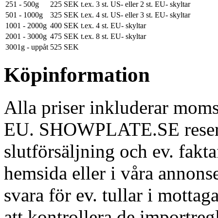
251 - 500g
225 SEK
t.ex. 3 st. US- eller 2 st. EU- skyltar
501 - 1000g
325 SEK
t.ex. 4 st. US- eller 3 st. EU- skyltar
1001 - 2000g
400 SEK
t.ex. 4 st. EU- skyltar
2001 - 3000g
475 SEK
t.ex. 8 st. EU- skyltar
3001g - uppåt
525 SEK
Köpinformation
Alla priser inkluderar mom
EU. SHOWPLATE.SE reserver
slutförsäljning och ev. fakt
hemsida eller i våra annons
svara för ev. tullar i motta
att kontrollera de importreg