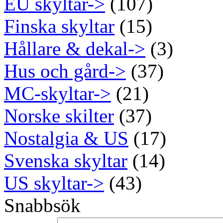
EU skyltar->
(107)
Finska skyltar
(15)
Hållare & dekal->
(3)
Hus och gård->
(37)
MC-skyltar->
(21)
Norske skilter
(37)
Nostalgia & US
(17)
Svenska skyltar
(14)
US skyltar->
(43)
Snabbsök