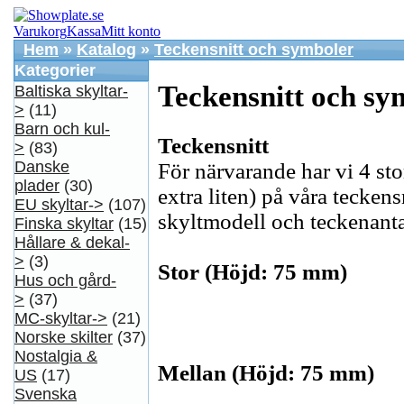
Varukorg
Kassa
Mitt konto
Hem
»
Katalog
»
Teckensnitt och symboler
Kategorier
Teckensnitt och sy
Baltiska skyltar-
>
(11)
Barn och kul-
Teckensnitt
>
(83)
Danske
För närvarande har vi 4 stor
plader
(30)
extra liten) på våra teckens
EU skyltar->
(107)
skyltmodell och teckenanta
Finska skyltar
(15)
Hållare & dekal-
>
(3)
Stor (Höjd: 75 mm)
Hus och gård-
>
(37)
MC-skyltar->
(21)
Norske skilter
(37)
Nostalgia &
Mellan (Höjd: 75 mm)
US
(17)
Svenska