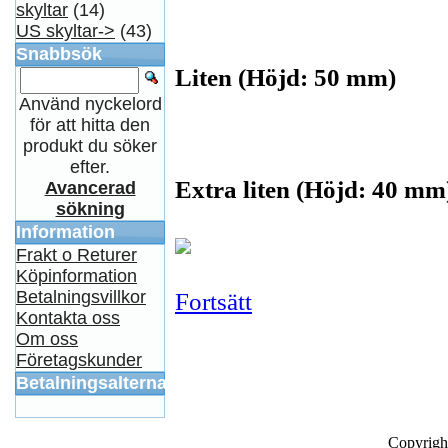
skyltar
(14)
US skyltar->
(43)
Snabbsök
Liten (Höjd: 50 mm)
Använd nyckelord
för att hitta den
produkt du söker
efter.
Extra liten (Höjd: 40 mm
Avancerad
sökning
Information
Frakt o Returer
Köpinformation
Betalningsvillkor
Fortsätt
Kontakta oss
Om oss
Företagskunder
Betalningsalternativ
Copyrigh