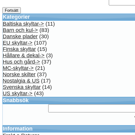
Fortsätt
Kategorier
Baltiska skyltar->
(11)
Barn och kul->
(83)
Danske plader
(30)
EU skyltar->
(107)
Finska skyltar
(15)
Hållare & dekal->
(3)
Hus och gård->
(37)
MC-skyltar->
(21)
Norske skilter
(37)
Nostalgia & US
(17)
Svenska skyltar
(14)
US skyltar->
(43)
Snabbsök
Information