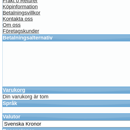
Frakt o Returer
Köpinformation
Betalningsvillkor
Kontakta oss
Om oss
Företagskunder
Betalningsalternativ
Varukorg
Din varukorg är tom
Språk
Valutor