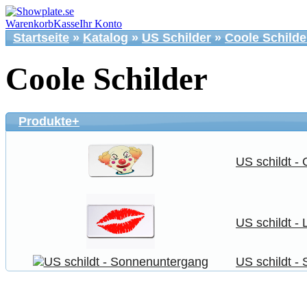
Warenkorb
Kasse
Ihr Konto
Startseite
»
Katalog
»
US Schilder
»
Coole Schilde
Coole Schilder
Produkte+
US schildt -
US schildt - 
US schildt -