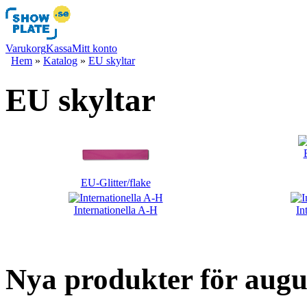
Varukorg
Kassa
Mitt konto
Hem
»
Katalog
»
EU skyltar
EU skyltar
EU-Glitter/flake
Internationella A-H
In
Nya produkter för augu