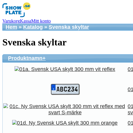
Varukorg
Kassa
Mitt konto
Hem
»
Katalog
»
Svenska skyltar
Svenska skyltar
Produktnamn+
01
01
01
sv
01