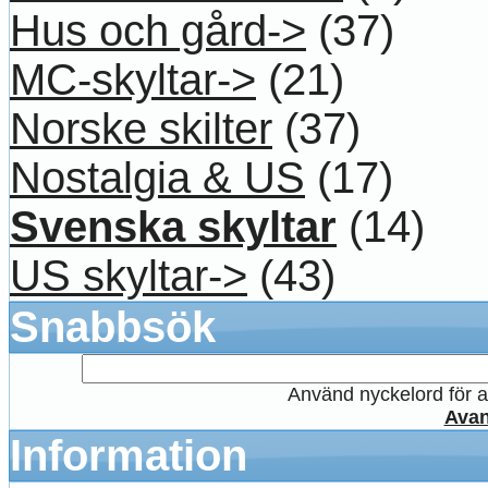
Hus och gård->
(37)
MC-skyltar->
(21)
Norske skilter
(37)
Nostalgia & US
(17)
Svenska skyltar
(14)
US skyltar->
(43)
Snabbsök
Använd nyckelord för at
Avan
Information