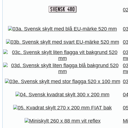
02
03
03
03
m
03
m
03
04
05
Mi