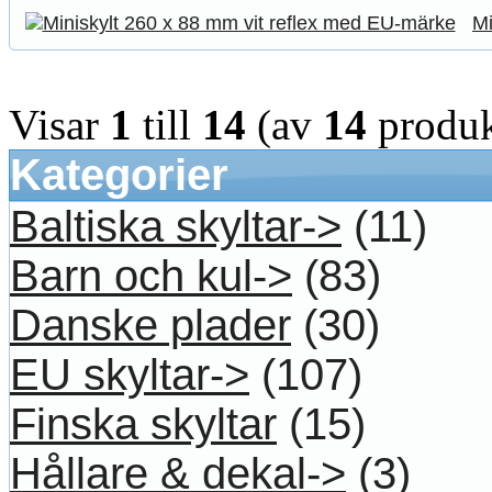
Mi
Visar
1
till
14
(av
14
produk
Kategorier
Baltiska skyltar->
(11)
Barn och kul->
(83)
Danske plader
(30)
EU skyltar->
(107)
Finska skyltar
(15)
Hållare & dekal->
(3)