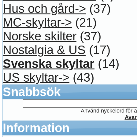
Hus och gård->
(37)
MC-skyltar->
(21)
Norske skilter
(37)
Nostalgia & US
(17)
Svenska skyltar
(14)
US skyltar->
(43)
Snabbsök
Använd nyckelord för at
Avan
Information