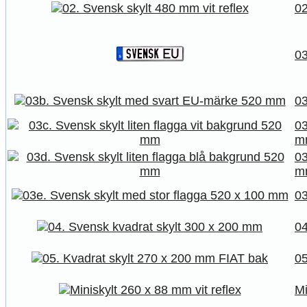
02
03
03
03
m
03
m
03
04
05
Mi