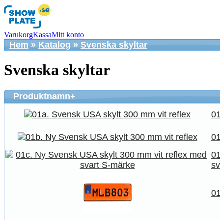
Varukorg
Kassa
Mitt konto
Hem
»
Katalog
»
Svenska skyltar
Svenska skyltar
Produktnamn+
01
01
01
sv
01