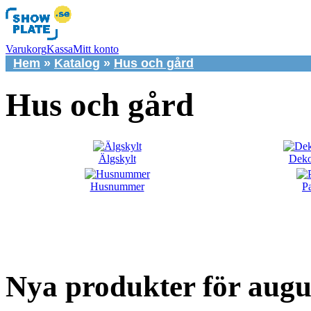
Varukorg
Kassa
Mitt konto
Hem
»
Katalog
»
Hus och gård
Hus och gård
Älgskylt
Deko
Husnummer
Pa
Nya produkter för augu