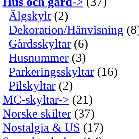
Hus och gård
->
(37)
Älgskylt
(2)
Dekoration/Hänvisning
(8
Gårdsskyltar
(6)
Husnummer
(3)
Parkeringsskyltar
(16)
Pilskyltar
(2)
MC-skyltar->
(21)
Norske skilter
(37)
Nostalgia & US
(17)