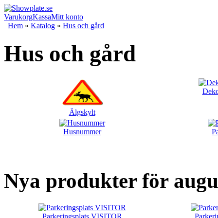
Varukorg
Kassa
Mitt konto
Hem
»
Katalog
»
Hus och gård
Hus och gård
Deko
Älgskylt
Husnummer
Pa
Nya produkter för augu
Parkeringsplats VISITOR
Parkeri