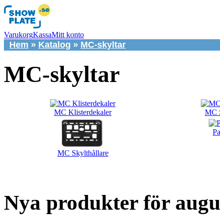
Varukorg
Kassa
Mitt konto
Hem
»
Katalog
»
MC-skyltar
MC-skyltar
MC Klisterdekaler
MC S
Pa
MC Skylthållare
Nya produkter för augu