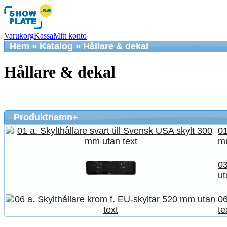
Varukorg
Kassa
Mitt konto
Hem
»
Katalog
»
Hållare & dekal
Hållare & dekal
Produktnamn+
01
mm
03
ut
06
te