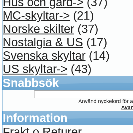
Hus och gård->
(37)
MC-skyltar->
(21)
Norske skilter
(37)
Nostalgia & US
(17)
Svenska skyltar
(14)
US skyltar->
(43)
Snabbsök
Använd nyckelord för at
Avan
Information
Frakt o Returer