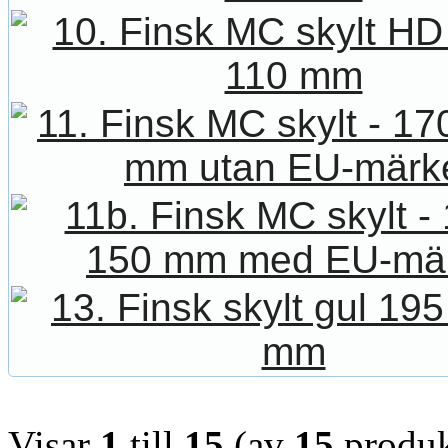
Visar
1
till
15
(av
15
produk