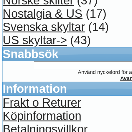
Norske skilter
(37)
Nostalgia & US
(17)
Svenska skyltar
(14)
US skyltar->
(43)
Snabbsök
Använd nyckelord för at
Avan
Information
Frakt o Returer
Köpinformation
Betalningsvillkor