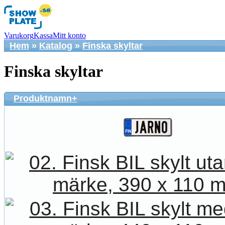
Varukorg
Kassa
Mitt konto
Hem
»
Katalog
»
Finska skyltar
Finska skyltar
Produktnamn+