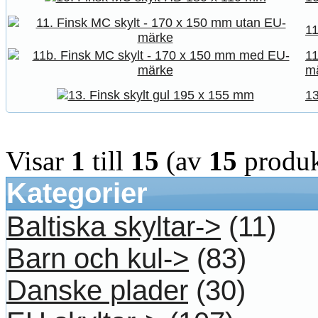
11
11
m
13
Visar
1
till
15
(av
15
produk
Kategorier
Baltiska skyltar->
(11)
Barn och kul->
(83)
Danske plader
(30)