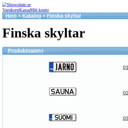
Varukorg
Kassa
Mitt konto
Hem
»
Katalog
»
Finska skyltar
Finska skyltar
Produktnamn+
01
02
03