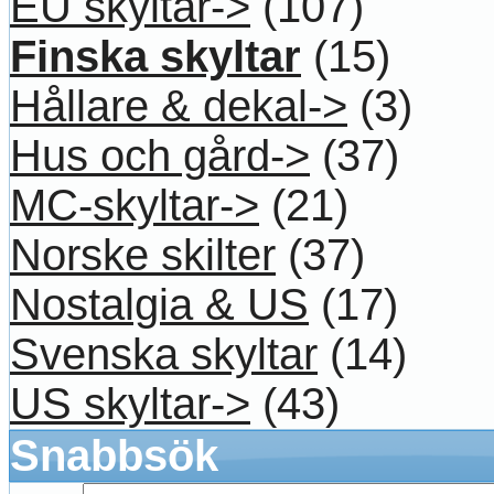
EU skyltar->
(107)
Finska skyltar
(15)
Hållare & dekal->
(3)
Hus och gård->
(37)
MC-skyltar->
(21)
Norske skilter
(37)
Nostalgia & US
(17)
Svenska skyltar
(14)
US skyltar->
(43)
Snabbsök