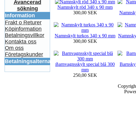
Avancerad
Namnskylt röd 340 x 90 mm
sökning
300,00 SEK
Namnsky
Information
Frakt o Returer
Köpinformation
Betalningsvillkor
Namnskylt turkos 340 x 90 mm
Namnskyl
300,00 SEK
Kontakta oss
Om oss
Företagskunder
Betalningsalternativ
Barnvagnsskylt special blå 300
Barnsky
mm
250,00 SEK
Copyrigh
Powe