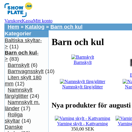
Varukorg
Kassa
Mitt konto
Hem
»
Katalog
»
Barn och kul
Kategorier
Barn och kul
Baltiska skyltar-
>
(11)
Barn och kul
-
>
(83)
Barnskylt
Barnskylt
(6)
Barnvagnsskylt
(10)
B
Liten skylt 180
mm
(12)
Namnskylt färg/glitter
Nam
Namnskylt
färg/glitter
(24)
Namnskylt m.
Nya produkter för augusti
länder
(17)
Roliga
skyltar
(14)
Varning skylt - Kattvarning
Varning
Danske
350,00 SEK