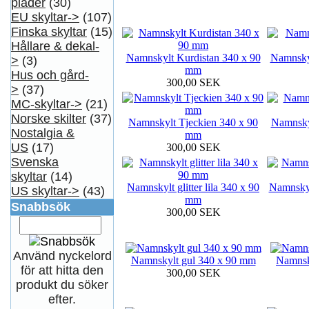
plader
(30)
EU skyltar->
(107)
Finska skyltar
(15)
Hållare & dekal-
Namnskylt Kurdistan 340 x 90
Namnsky
>
(3)
mm
Hus och gård-
300,00 SEK
>
(37)
MC-skyltar->
(21)
Norske skilter
(37)
Namnskylt Tjeckien 340 x 90
Namnsky
Nostalgia &
mm
US
(17)
300,00 SEK
Svenska
skyltar
(14)
Namnskylt glitter lila 340 x 90
Namnskylt
US skyltar->
(43)
mm
Snabbsök
300,00 SEK
Använd nyckelord
Namnskylt gul 340 x 90 mm
Namnsk
för att hitta den
300,00 SEK
produkt du söker
efter.