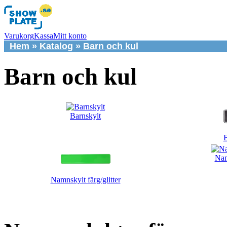
Varukorg
Kassa
Mitt konto
Hem
»
Katalog
»
Barn och kul
Barn och kul
Barnskylt
B
Nam
Namnskylt färg/glitter