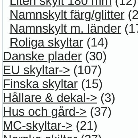
Liten skylt 180 mm
(12)
Namnskylt färg/glitter
(2
Namnskylt m. länder
(1
Roliga skyltar
(14)
Danske plader
(30)
EU skyltar->
(107)
Finska skyltar
(15)
Hållare & dekal->
(3)
Hus och gård->
(37)
MC-skyltar->
(21)