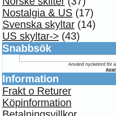
Norske skilter
(37)
Nostalgia & US
(17)
Svenska skyltar
(14)
US skyltar->
(43)
Snabbsök
Använd nyckelord för at
Avan
Information
Frakt o Returer
Köpinformation
Betalningsvillkor