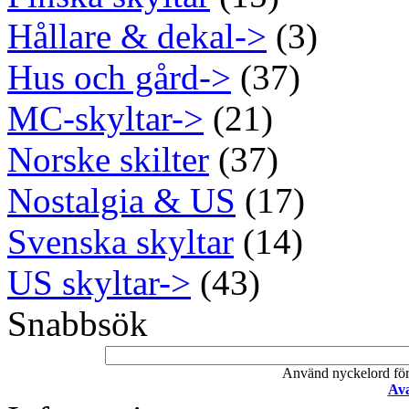
Hållare & dekal->
(3)
Hus och gård->
(37)
MC-skyltar->
(21)
Norske skilter
(37)
Nostalgia & US
(17)
Svenska skyltar
(14)
US skyltar->
(43)
Snabbsök
Använd nyckelord för a
Ava