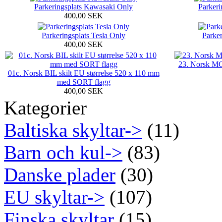
Parkeringsplats Kawasaki Only
Parkeri
400,00 SEK
Parkeringsplats Tesla Only
Parke
400,00 SEK
23. Norsk MC
01c. Norsk BIL skilt EU størrelse 520 x 110 mm
med SORT flagg
400,00 SEK
Kategorier
Baltiska skyltar->
(11)
Barn och kul->
(83)
Danske plader
(30)
EU skyltar->
(107)
Finska skyltar
(15)