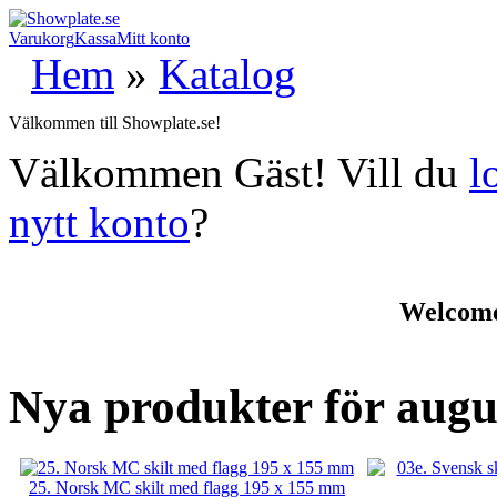
Varukorg
Kassa
Mitt konto
Hem
»
Katalog
Välkommen till Showplate.se!
Välkommen
Gäst!
Vill du
l
nytt konto
?
Welcome 
Nya produkter för augu
25. Norsk MC skilt med flagg 195 x 155 mm