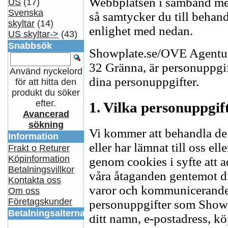
Webbplatsen i samband med
US
(17)
Svenska
så samtycker du till behand
skyltar
(14)
enlighet med nedan.
US skyltar->
(43)
Snabbsök
Showplate.se/OVE Agentur
32 Gränna, är personuppgi
Använd nyckelord
dina personuppgifter.
för att hitta den
produkt du söker
efter.
1. Vilka personuppgif
Avancerad
sökning
Vi kommer att behandla de
Information
eller har lämnat till oss e
Frakt o Returer
Köpinformation
genom cookies i syfte att a
Betalningsvillkor
våra åtaganden gentemot d
Kontakta oss
varor och kommunicerande 
Om oss
Företagskunder
personuppgifter som Show
Betalningsalternativ
ditt namn, e-postadress, kö