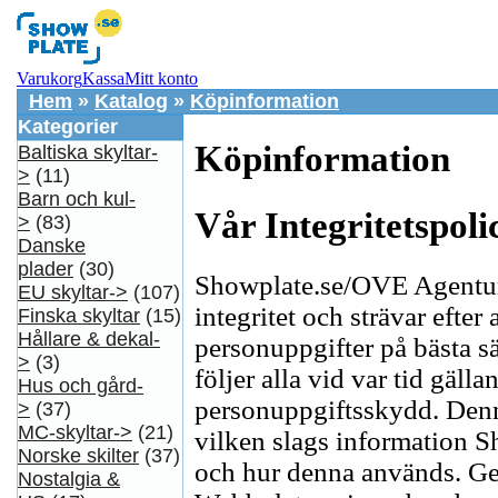
Varukorg
Kassa
Mitt konto
Hem
»
Katalog
»
Köpinformation
Kategorier
Köpinformation
Baltiska skyltar-
>
(11)
Barn och kul-
Vår Integritetspoli
>
(83)
Danske
plader
(30)
Showplate.se/OVE Agentur
EU skyltar->
(107)
integritet och strävar efter 
Finska skyltar
(15)
Hållare & dekal-
personuppgifter på bästa 
>
(3)
följer alla vid var tid gälla
Hus och gård-
personuppgiftsskydd. Denna 
>
(37)
MC-skyltar->
(21)
vilken slags information 
Norske skilter
(37)
och hur denna används. G
Nostalgia &