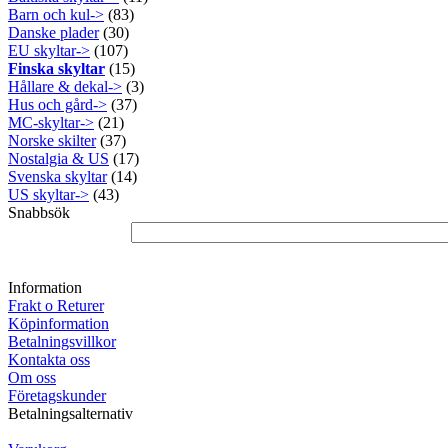
Barn och kul->
(83)
Danske plader
(30)
EU skyltar->
(107)
Finska skyltar
(15)
Hållare & dekal->
(3)
Hus och gård->
(37)
MC-skyltar->
(21)
Norske skilter
(37)
Nostalgia & US
(17)
Svenska skyltar
(14)
US skyltar->
(43)
Snabbsök
Information
Frakt o Returer
Köpinformation
Betalningsvillkor
Kontakta oss
Om oss
Företagskunder
Betalningsalternativ