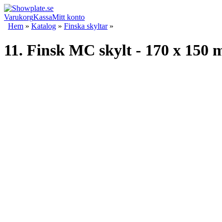
Varukorg
Kassa
Mitt konto
Hem
»
Katalog
»
Finska skyltar
»
11. Finsk MC skylt - 170 x 15