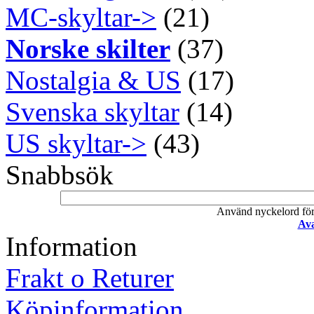
MC-skyltar->
(21)
Norske skilter
(37)
Nostalgia & US
(17)
Svenska skyltar
(14)
US skyltar->
(43)
Snabbsök
Använd nyckelord för a
Ava
Information
Frakt o Returer
Köpinformation