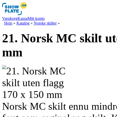
Varukorg
Kassa
Mitt konto
Hem
»
Katalog
»
Norske skilter
»
21. Norsk MC skilt ut
mm
Norsk MC skilt ennu mindre