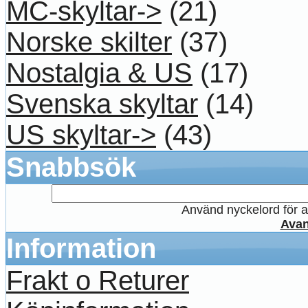
MC-skyltar->
(21)
Norske skilter
(37)
Nostalgia & US
(17)
Svenska skyltar
(14)
US skyltar->
(43)
Snabbsök
Använd nyckelord för at
Avan
Information
Frakt o Returer