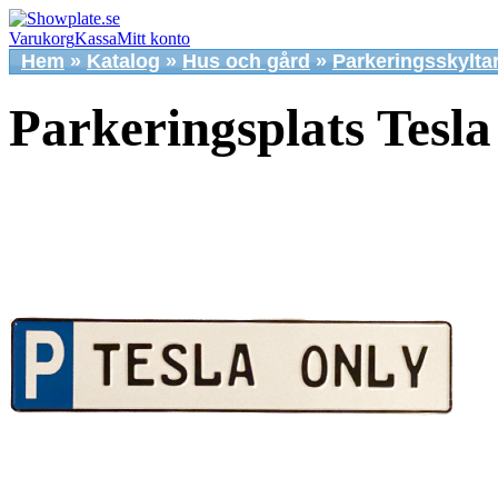
Varukorg
Kassa
Mitt konto
Hem
»
Katalog
»
Hus och gård
»
Parkeringsskylta
Parkeringsplats Tesl