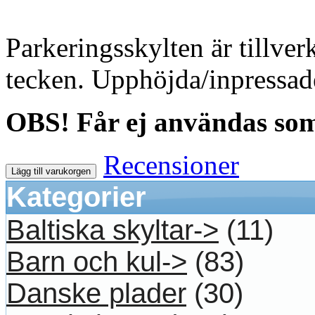
Parkeringsskylten är tillve
tecken. Upphöjda/inpressad
OBS! Får ej användas som 
Recensioner
Lägg till varukorgen
Kategorier
Baltiska skyltar->
(11)
Barn och kul->
(83)
Danske plader
(30)