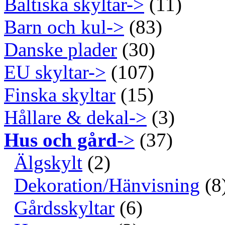
Baltiska skyltar->
(11)
Barn och kul->
(83)
Danske plader
(30)
EU skyltar->
(107)
Finska skyltar
(15)
Hållare & dekal->
(3)
Hus och gård
->
(37)
Älgskylt
(2)
Dekoration/Hänvisning
(8
Gårdsskyltar
(6)