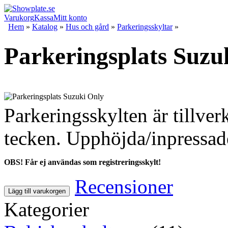
Varukorg
Kassa
Mitt konto
Hem
»
Katalog
»
Hus och gård
»
Parkeringsskyltar
»
Parkeringsplats Suzu
Parkeringsskylten är tillve
tecken. Upphöjda/inpressad
OBS! Får ej användas som registreringsskylt!
Recensioner
Lägg till varukorgen
Kategorier