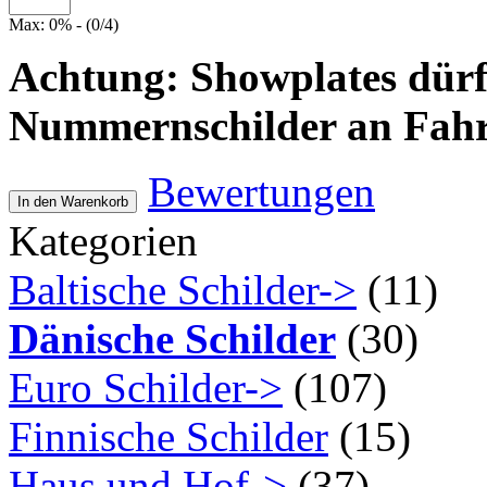
Max: 0% - (0/4)
Achtung: Showplates dürfen
Nummernschilder an Fahrz
Bewertungen
In den Warenkorb
Kategorien
Baltische Schilder->
(11)
Dänische Schilder
(30)
Euro Schilder->
(107)
Finnische Schilder
(15)
Haus und Hof->
(37)