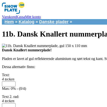
Varukorg
Kassa
Mitt konto
Hem
»
Katalog
»
Danske plader
»
11b. Dansk Knallert nummerpla
Dansk Knallert nummerplade!
Pladen er lavet af gul reflekterende aluminium og sørt tekst og kant. 
Dessa alternativ finns:
Text:
4 tecken
Max: 0% - (0/4)
Text 2. rad:
4 tecken