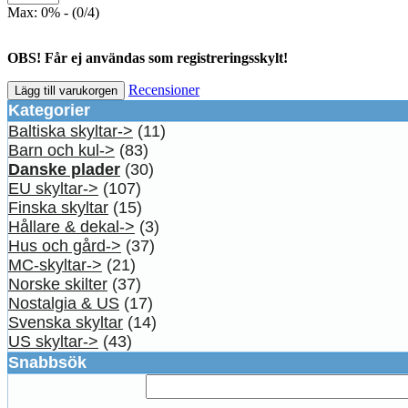
Max: 0% - (0/4)
OBS! Får ej användas som registreringsskylt!
Recensioner
Lägg till varukorgen
Kategorier
Baltiska skyltar->
(11)
Barn och kul->
(83)
Danske plader
(30)
EU skyltar->
(107)
Finska skyltar
(15)
Hållare & dekal->
(3)
Hus och gård->
(37)
MC-skyltar->
(21)
Norske skilter
(37)
Nostalgia & US
(17)
Svenska skyltar
(14)
US skyltar->
(43)
Snabbsök