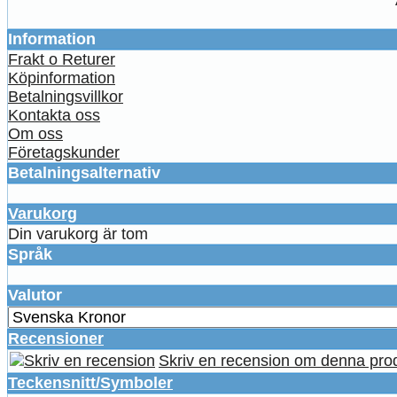
Information
Frakt o Returer
Köpinformation
Betalningsvillkor
Kontakta oss
Om oss
Företagskunder
Betalningsalternativ
Varukorg
Din varukorg är tom
Språk
Valutor
Recensioner
Skriv en recension om denna pro
Teckensnitt/Symboler