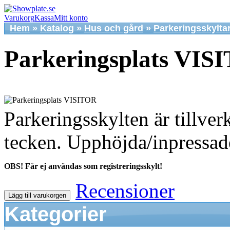
Varukorg
Kassa
Mitt konto
Hem
»
Katalog
»
Hus och gård
»
Parkeringsskylta
Parkeringsplats VIS
Parkeringsskylten är tillve
tecken. Upphöjda/inpressad
OBS! Får ej användas som registreringsskylt!
Recensioner
Lägg till varukorgen
Kategorier