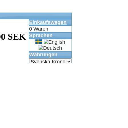
Einkaufswagen
0 Waren
00 SEK
Sprachen
Währungen
Bewertungen
Schreibe
eine
Bewertung
zu diesen
Produkt
Zeichensatz