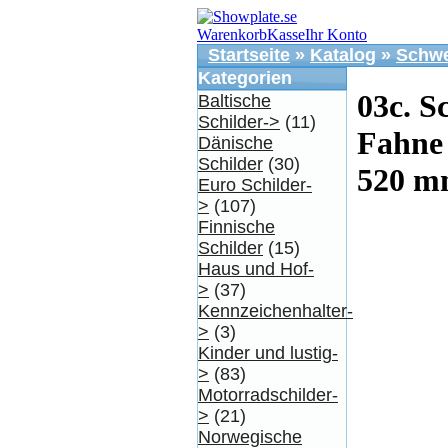
Warenkorb
Kasse
Ihr Konto
Startseite
»
Katalog
»
Schwe
Kategorien
03c. S
Baltische
Schilder->
(11)
Fahne
Dänische
Schilder
(30)
520 
Euro Schilder-
>
(107)
Finnische
Schilder
(15)
Haus und Hof-
>
(37)
Kennzeichenhalter-
>
(3)
Kinder und lustig-
>
(83)
Motorradschilder-
>
(21)
Norwegische