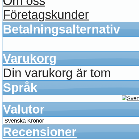
Om oss
Företagskunder
Betalningsalternativ
Varukorg
Din varukorg är tom
Språk
Valutor
Recensioner