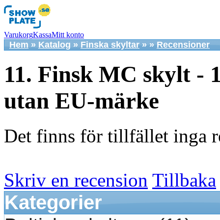
Varukorg
Kassa
Mitt konto
Hem
»
Katalog
»
Finska skyltar
»
»
Recensioner
11. Finsk MC skylt -
utan EU-märke
Det finns för tillfället inga 
Skriv en recension
Tillbaka
Kategorier