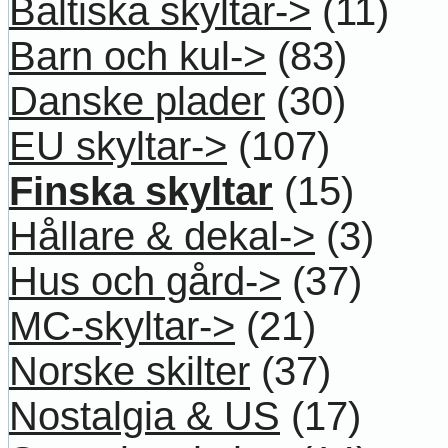
Baltiska skyltar->
(11)
Barn och kul->
(83)
Danske plader
(30)
EU skyltar->
(107)
Finska skyltar
(15)
Hållare & dekal->
(3)
Hus och gård->
(37)
MC-skyltar->
(21)
Norske skilter
(37)
Nostalgia & US
(17)